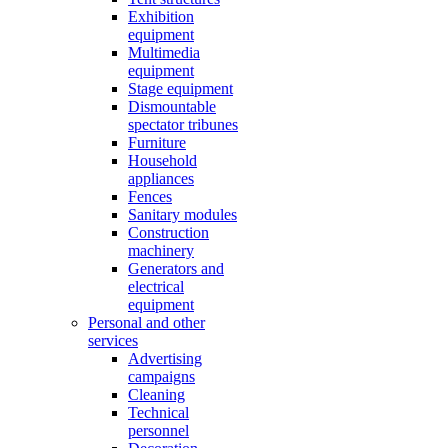
Exhibition
equipment
Multimedia
equipment
Stage equipment
Dismountable
spectator tribunes
Furniture
Household
appliances
Fences
Sanitary modules
Construction
machinery
Generators and
electrical
equipment
Personal and other
services
Advertising
campaigns
Cleaning
Technical
personnel