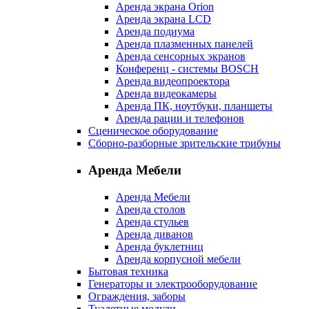
Аренда экрана Orion
Аренда экрана LCD
Аренда подиума
Аренда плазменных панелей
Аренда сенсорных экранов
Конференц - системы BOSCH
Аренда видеопроектора
Аренда видеокамеры
Аренда ПК, ноутбуки, планшеты
Аренда рации и телефонов
Сценическое оборудование
Сборно-разборные зрительские трибуны
Аренда Мебели
Аренда Мебели
Аренда столов
Аренда стульев
Аренда диванов
Аренда буклетниц
Аренда корпусной мебели
Бытовая техника
Генераторы и электрооборудование
Ограждения, заборы
Туалетные модули