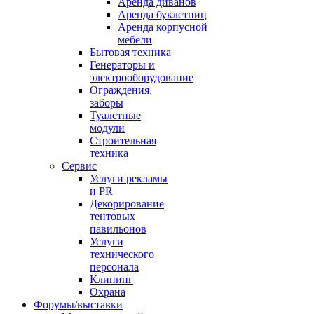
Аренда диванов
Аренда буклетниц
Аренда корпусной
мебели
Бытовая техника
Генераторы и
электрооборудование
Ограждения,
заборы
Туалетные
модули
Строительная
техника
Сервис
Услуги рекламы
и PR
Декорирование
тентовых
павильонов
Услуги
технического
персонала
Клининг
Охрана
Форумы/выставки