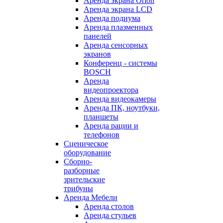
Аренда экрана Orion
Аренда экрана LCD
Аренда подиума
Аренда плазменных
панелей
Аренда сенсорных
экранов
Конференц - системы
BOSCH
Аренда
видеопроектора
Аренда видеокамеры
Аренда ПК, ноутбуки,
планшеты
Аренда рации и
телефонов
Сценическое
оборудование
Сборно-
разборные
зрительские
трибуны
Аренда Мебели
Аренда столов
Аренда стульев