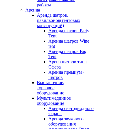
работы
Аренда
Аренда шатров,
павильонов(тентовых
конструкций)
Аренда шатров Party
Tent
Аренда шатров Wine
tent
Аренда шатров Big
Tent
Арена шатров типа
Сфера
Аренда премиум -
шатров
Выставочное,
торговое
оборудование
Мультимедийное
оборудование
Аренда светодиодного
экрана
Аренда звукового
оборудования