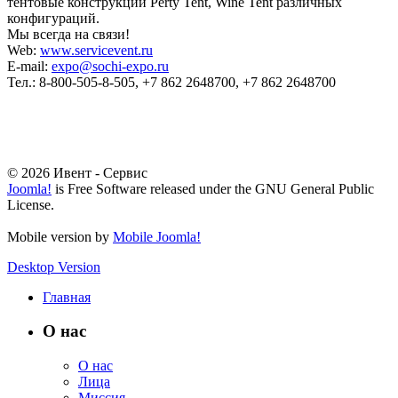
тентовые конструкции Perty Tent, Wine Tent различных
конфигураций.
Мы всегда на связи!
Web:
www.servicevent.ru
Е-mail:
expo​
@
​sochi-expo.ru
Тел.: 8-800-505-8-505, +7 862 2648700, +7 862 2648700
© 2026 Ивент - Сервис
Joomla!
is Free Software released under the GNU General Public
License.
Mobile version by
Mobile Joomla!
Desktop Version
Главная
О нас
О нас
Лица
Миссия